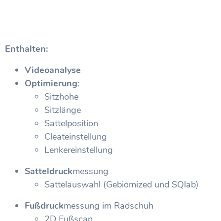
Enthalten:
Videoanalyse
Optimierung
:
Sitzhöhe
Sitzlänge
Sattelposition
Cleateinstellung
Lenkereinstellung
Satteldruck
messung
Sattelauswahl (Gebiomized und SQlab)
Fußdruck
messung im Radschuh
2D Fußscan