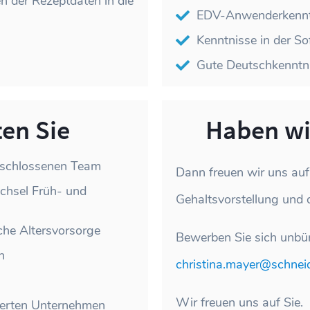
n der Rezeptdaten in die
EDV-Anwenderkenntn
Kenntnisse in der So
Gute Deutschkenntni
ten Sie
Haben wir
geschlossenen Team
Dann freuen wir uns auf
chsel Früh- und
Gehaltsvorstellung und d
che Altersvorsorge
Bewerben Sie sich unbür
n
christina.mayer@schnei
Wir freuen uns auf Sie.
tierten Unternehmen